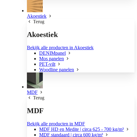
Akoestiek
Terug
Akoestiek
Bekijk alle producten in Akoestiek
DENIMpanel
Mos panelen
PET-vilt
Woodline panelen
MDF
Terug
MDF
Bekijk alle producten in MDF
MDF HD en Medite | circa 625 - 700 kg/m³
MDF standaard | circa 600 kg/m³