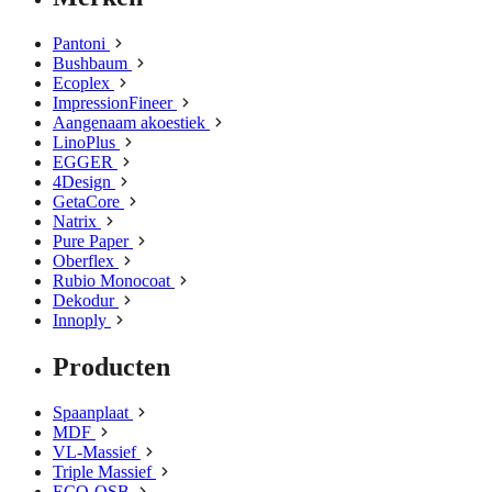
Pantoni
Bushbaum
Ecoplex
ImpressionFineer
Aangenaam akoestiek
LinoPlus
EGGER
4Design
GetaCore
Natrix
Pure Paper
Oberflex
Rubio Monocoat
Dekodur
Innoply
Producten
Spaanplaat
MDF
VL-Massief
Triple Massief
ECO-OSB