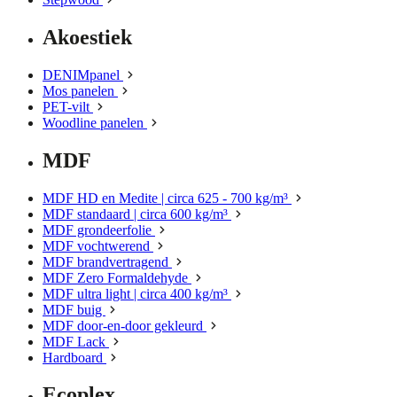
Akoestiek
DENIMpanel
Mos panelen
PET-vilt
Woodline panelen
MDF
MDF HD en Medite | circa 625 - 700 kg/m³
MDF standaard | circa 600 kg/m³
MDF grondeerfolie
MDF vochtwerend
MDF brandvertragend
MDF Zero Formaldehyde
MDF ultra light | circa 400 kg/m³
MDF buig
MDF door-en-door gekleurd
MDF Lack
Hardboard
Ecoplex