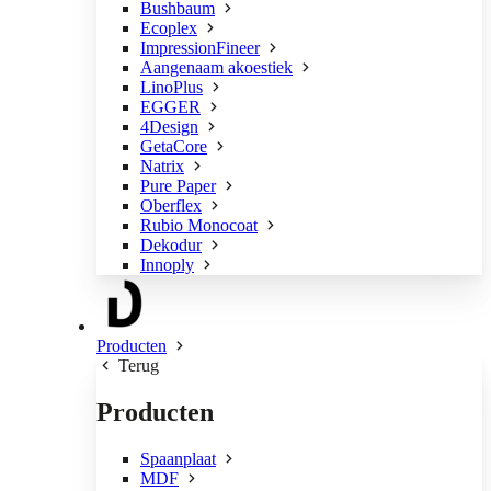
Bushbaum
Ecoplex
ImpressionFineer
Aangenaam akoestiek
LinoPlus
EGGER
4Design
GetaCore
Natrix
Pure Paper
Oberflex
Rubio Monocoat
Dekodur
Innoply
Producten
Terug
Producten
Spaanplaat
MDF