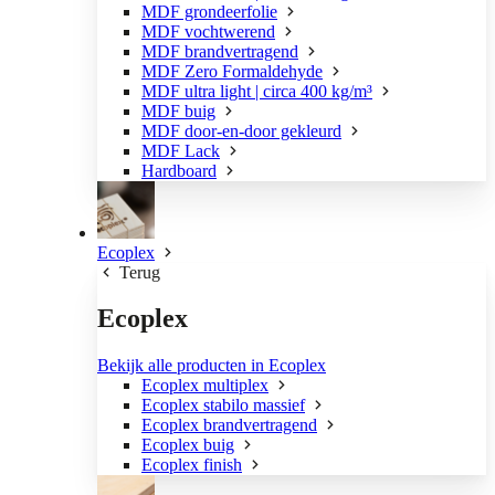
MDF grondeerfolie
MDF vochtwerend
MDF brandvertragend
MDF Zero Formaldehyde
MDF ultra light | circa 400 kg/m³
MDF buig
MDF door-en-door gekleurd
MDF Lack
Hardboard
Ecoplex
Terug
Ecoplex
Bekijk alle producten in Ecoplex
Ecoplex multiplex
Ecoplex stabilo massief
Ecoplex brandvertragend
Ecoplex buig
Ecoplex finish