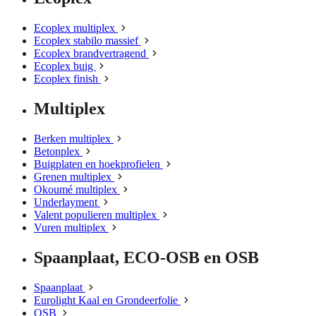
Ecoplex multiplex
Ecoplex stabilo massief
Ecoplex brandvertragend
Ecoplex buig
Ecoplex finish
Multiplex
Berken multiplex
Betonplex
Buigplaten en hoekprofielen
Grenen multiplex
Okoumé multiplex
Underlayment
Valent populieren multiplex
Vuren multiplex
Spaanplaat, ECO-OSB en OSB
Spaanplaat
Eurolight Kaal en Grondeerfolie
OSB