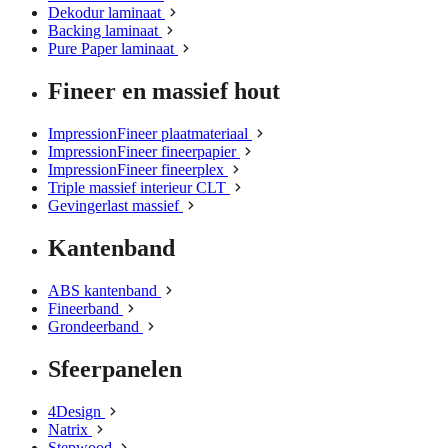
Dekodur laminaat
Backing laminaat
Pure Paper laminaat
Fineer en massief hout
ImpressionFineer plaatmateriaal
ImpressionFineer fineerpapier
ImpressionFineer fineerplex
Triple massief interieur CLT
Gevingerlast massief
Kantenband
ABS kantenband
Fineerband
Grondeerband
Sfeerpanelen
4Design
Natrix
Stepwood