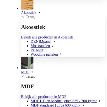
Akoestiek
Terug
Akoestiek
Bekijk alle producten in Akoestiek
DENIMpanel
Mos panelen
PET-vilt
Woodline panelen
MDF
Terug
MDF
Bekijk alle producten in MDF
MDF HD en Medite | circa 625 - 700 kg/m³
MDF standaard | circa 600 kg/m³