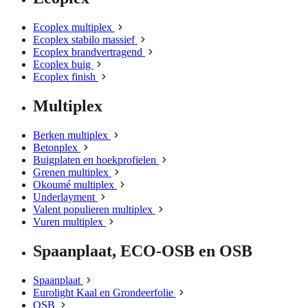
Ecoplex multiplex
Ecoplex stabilo massief
Ecoplex brandvertragend
Ecoplex buig
Ecoplex finish
Multiplex
Berken multiplex
Betonplex
Buigplaten en hoekprofielen
Grenen multiplex
Okoumé multiplex
Underlayment
Valent populieren multiplex
Vuren multiplex
Spaanplaat, ECO-OSB en OSB
Spaanplaat
Eurolight Kaal en Grondeerfolie
OSB