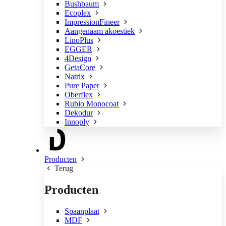
Bushbaum
Ecoplex
ImpressionFineer
Aangenaam akoestiek
LinoPlus
EGGER
4Design
GetaCore
Natrix
Pure Paper
Oberflex
Rubio Monocoat
Dekodur
Innoply
Producten
Terug
Producten
Spaanplaat
MDF