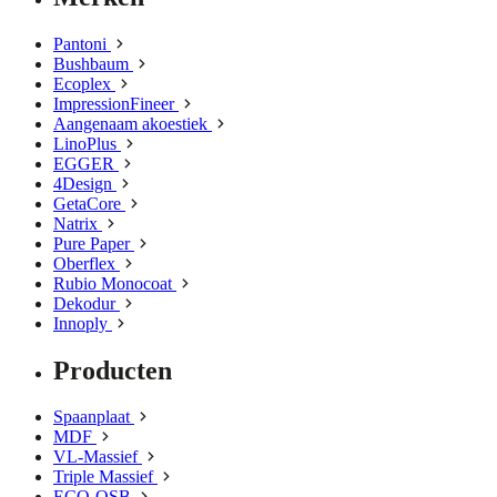
Pantoni
Bushbaum
Ecoplex
ImpressionFineer
Aangenaam akoestiek
LinoPlus
EGGER
4Design
GetaCore
Natrix
Pure Paper
Oberflex
Rubio Monocoat
Dekodur
Innoply
Producten
Spaanplaat
MDF
VL-Massief
Triple Massief
ECO-OSB