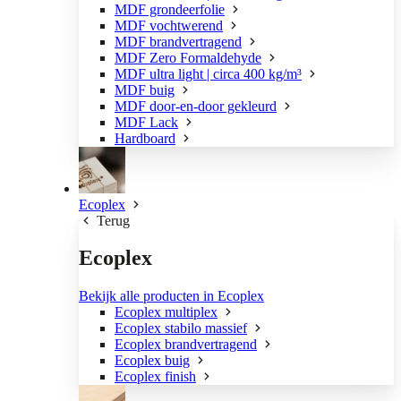
MDF grondeerfolie
MDF vochtwerend
MDF brandvertragend
MDF Zero Formaldehyde
MDF ultra light | circa 400 kg/m³
MDF buig
MDF door-en-door gekleurd
MDF Lack
Hardboard
Ecoplex
Terug
Ecoplex
Bekijk alle producten in Ecoplex
Ecoplex multiplex
Ecoplex stabilo massief
Ecoplex brandvertragend
Ecoplex buig
Ecoplex finish