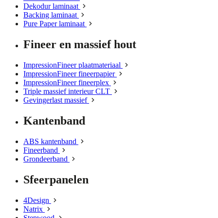
Dekodur laminaat
Backing laminaat
Pure Paper laminaat
Fineer en massief hout
ImpressionFineer plaatmateriaal
ImpressionFineer fineerpapier
ImpressionFineer fineerplex
Triple massief interieur CLT
Gevingerlast massief
Kantenband
ABS kantenband
Fineerband
Grondeerband
Sfeerpanelen
4Design
Natrix
Stepwood