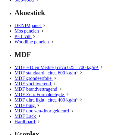
Akoestiek
DENIMpanel
Mos panelen
PET-vilt
Woodline panelen
MDF
MDF HD en Medite | circa 625 - 700 kg/m³
MDF standaard | circa 600 kg/m³
MDF grondeerfolie
MDF vochtwerend
MDF brandvertragend
MDF Zero Formaldehyde
MDF ultra light | circa 400 kg/m³
MDF buig
MDF door-en-door gekleurd
MDF Lack
Hardboard
Ecoplex