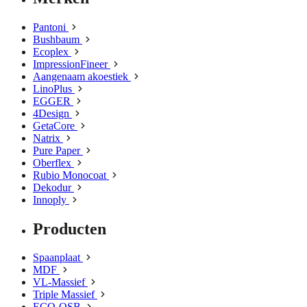
Pantoni
Bushbaum
Ecoplex
ImpressionFineer
Aangenaam akoestiek
LinoPlus
EGGER
4Design
GetaCore
Natrix
Pure Paper
Oberflex
Rubio Monocoat
Dekodur
Innoply
Producten
Spaanplaat
MDF
VL-Massief
Triple Massief
ECO-OSB