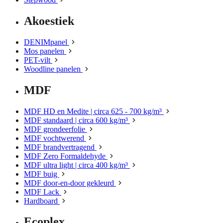
Akoestiek
DENIMpanel
Mos panelen
PET-vilt
Woodline panelen
MDF
MDF HD en Medite | circa 625 - 700 kg/m³
MDF standaard | circa 600 kg/m³
MDF grondeerfolie
MDF vochtwerend
MDF brandvertragend
MDF Zero Formaldehyde
MDF ultra light | circa 400 kg/m³
MDF buig
MDF door-en-door gekleurd
MDF Lack
Hardboard
Ecoplex