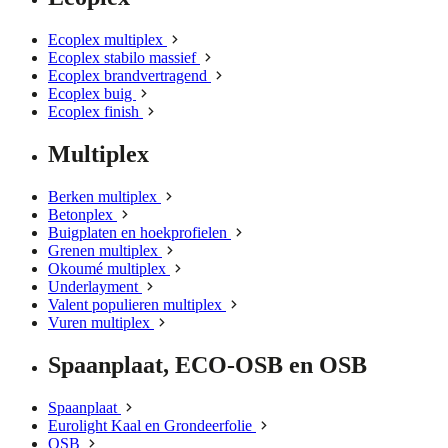
Ecoplex multiplex
Ecoplex stabilo massief
Ecoplex brandvertragend
Ecoplex buig
Ecoplex finish
Multiplex
Berken multiplex
Betonplex
Buigplaten en hoekprofielen
Grenen multiplex
Okoumé multiplex
Underlayment
Valent populieren multiplex
Vuren multiplex
Spaanplaat, ECO-OSB en OSB
Spaanplaat
Eurolight Kaal en Grondeerfolie
OSB