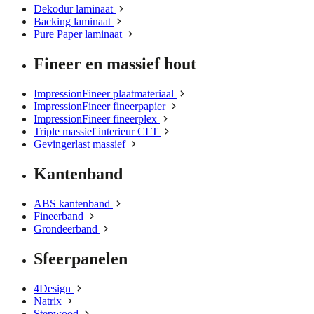
Dekodur laminaat
Backing laminaat
Pure Paper laminaat
Fineer en massief hout
ImpressionFineer plaatmateriaal
ImpressionFineer fineerpapier
ImpressionFineer fineerplex
Triple massief interieur CLT
Gevingerlast massief
Kantenband
ABS kantenband
Fineerband
Grondeerband
Sfeerpanelen
4Design
Natrix
Stepwood