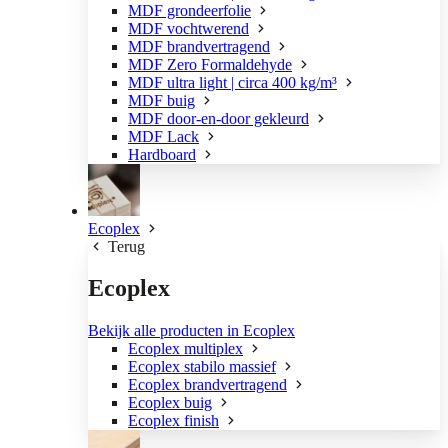
MDF grondeerfolie
MDF vochtwerend
MDF brandvertragend
MDF Zero Formaldehyde
MDF ultra light | circa 400 kg/m³
MDF buig
MDF door-en-door gekleurd
MDF Lack
Hardboard
Ecoplex
Terug
Ecoplex
Bekijk alle producten in Ecoplex
Ecoplex multiplex
Ecoplex stabilo massief
Ecoplex brandvertragend
Ecoplex buig
Ecoplex finish