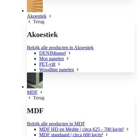
Akoestiek
Terug
Akoestiek
Bekijk alle producten in Akoestiek
DENIMpanel
Mos panelen
PET-vilt
Woodline panelen
MDF
Terug
MDF
Bekijk alle producten in MDF
MDF HD en Medite | circa 625 - 700 kg/m³
MDF standaard | circa 600 kg/m³