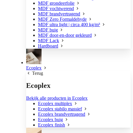
MDF grondeerfolie
MDF vochtwerend
MDF brandvertragend
MDF Zero Formaldehyde
MDF ultra light | circa 400 kg/m³
MDF buig
MDF door-en-door gekleurd
MDF Lack
Hardboard
Ecoplex
Terug
Ecoplex
Bekijk alle producten in Ecoplex
Ecoplex multiplex
Ecoplex stabilo massief
Ecoplex brandvertragend
Ecoplex buig
Ecoplex finish