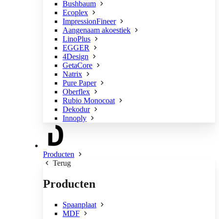
Bushbaum
Ecoplex
ImpressionFineer
Aangenaam akoestiek
LinoPlus
EGGER
4Design
GetaCore
Natrix
Pure Paper
Oberflex
Rubio Monocoat
Dekodur
Innoply
Producten
Terug
Producten
Spaanplaat
MDF