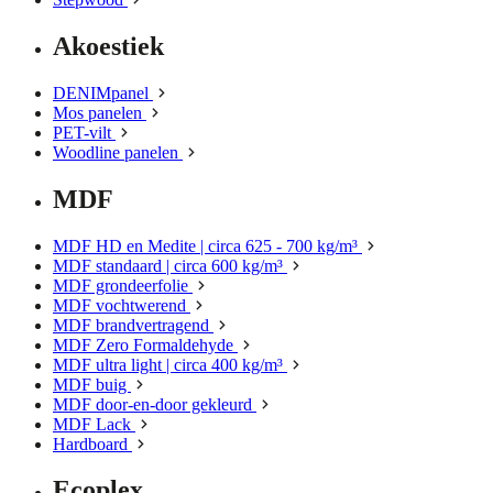
Akoestiek
DENIMpanel
Mos panelen
PET-vilt
Woodline panelen
MDF
MDF HD en Medite | circa 625 - 700 kg/m³
MDF standaard | circa 600 kg/m³
MDF grondeerfolie
MDF vochtwerend
MDF brandvertragend
MDF Zero Formaldehyde
MDF ultra light | circa 400 kg/m³
MDF buig
MDF door-en-door gekleurd
MDF Lack
Hardboard
Ecoplex