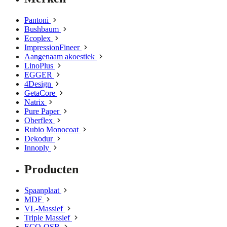
Pantoni
Bushbaum
Ecoplex
ImpressionFineer
Aangenaam akoestiek
LinoPlus
EGGER
4Design
GetaCore
Natrix
Pure Paper
Oberflex
Rubio Monocoat
Dekodur
Innoply
Producten
Spaanplaat
MDF
VL-Massief
Triple Massief
ECO-OSB