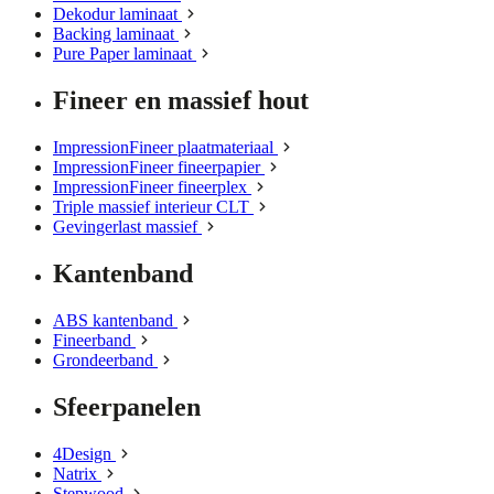
Dekodur laminaat
Backing laminaat
Pure Paper laminaat
Fineer en massief hout
ImpressionFineer plaatmateriaal
ImpressionFineer fineerpapier
ImpressionFineer fineerplex
Triple massief interieur CLT
Gevingerlast massief
Kantenband
ABS kantenband
Fineerband
Grondeerband
Sfeerpanelen
4Design
Natrix
Stepwood