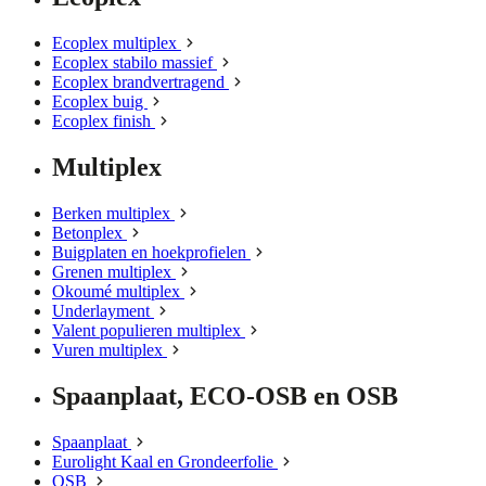
Ecoplex multiplex
Ecoplex stabilo massief
Ecoplex brandvertragend
Ecoplex buig
Ecoplex finish
Multiplex
Berken multiplex
Betonplex
Buigplaten en hoekprofielen
Grenen multiplex
Okoumé multiplex
Underlayment
Valent populieren multiplex
Vuren multiplex
Spaanplaat, ECO-OSB en OSB
Spaanplaat
Eurolight Kaal en Grondeerfolie
OSB