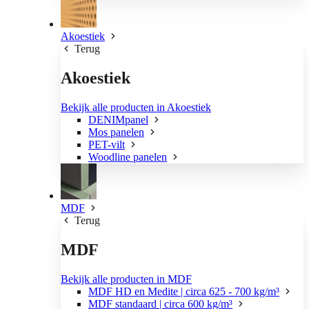
Akoestiek
Terug
Akoestiek
Bekijk alle producten in Akoestiek
DENIMpanel
Mos panelen
PET-vilt
Woodline panelen
MDF
Terug
MDF
Bekijk alle producten in MDF
MDF HD en Medite | circa 625 - 700 kg/m³
MDF standaard | circa 600 kg/m³