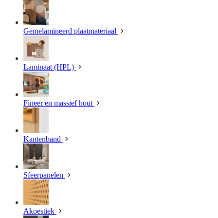
Gemelamineerd plaatmateriaal
Laminaat (HPL)
Fineer en massief hout
Kantenband
Sfeerpanelen
Akoestiek