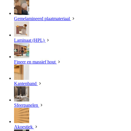
Gemelamineerd plaatmateriaal
Laminaat (HPL)
Fineer en massief hout
Kantenband
Sfeerpanelen
Akoestiek