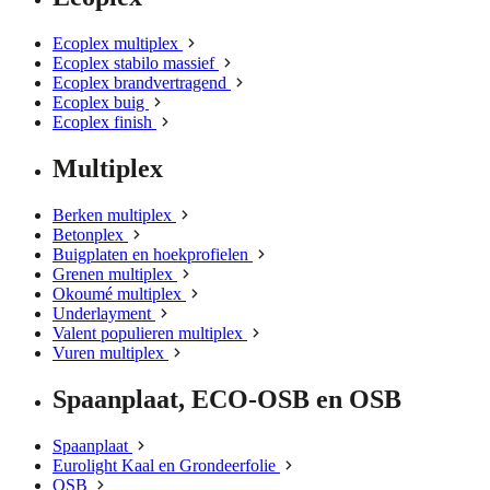
Ecoplex multiplex
Ecoplex stabilo massief
Ecoplex brandvertragend
Ecoplex buig
Ecoplex finish
Multiplex
Berken multiplex
Betonplex
Buigplaten en hoekprofielen
Grenen multiplex
Okoumé multiplex
Underlayment
Valent populieren multiplex
Vuren multiplex
Spaanplaat, ECO-OSB en OSB
Spaanplaat
Eurolight Kaal en Grondeerfolie
OSB