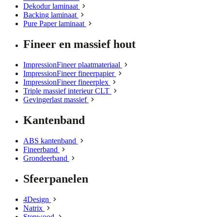
Dekodur laminaat
Backing laminaat
Pure Paper laminaat
Fineer en massief hout
ImpressionFineer plaatmateriaal
ImpressionFineer fineerpapier
ImpressionFineer fineerplex
Triple massief interieur CLT
Gevingerlast massief
Kantenband
ABS kantenband
Fineerband
Grondeerband
Sfeerpanelen
4Design
Natrix
Stepwood