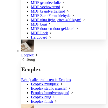
MDF grondeerfolie
MDF vochtwerend
MDF brandvertragend
MDF Zero Formaldehyde
MDF ultra light | circa 400 kg/m³
MDF buig
MDF door-en-door gekleurd
MDF Lack
Hardboard
Ecoplex
Terug
Ecoplex
Bekijk alle producten in Ecoplex
Ecoplex multiplex
Ecoplex stabilo massief
Ecoplex brandvertragend
Ecoplex buig
Ecoplex finish