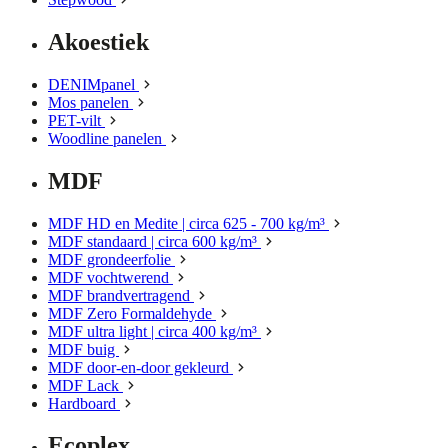
Akoestiek
DENIMpanel
Mos panelen
PET-vilt
Woodline panelen
MDF
MDF HD en Medite | circa 625 - 700 kg/m³
MDF standaard | circa 600 kg/m³
MDF grondeerfolie
MDF vochtwerend
MDF brandvertragend
MDF Zero Formaldehyde
MDF ultra light | circa 400 kg/m³
MDF buig
MDF door-en-door gekleurd
MDF Lack
Hardboard
Ecoplex