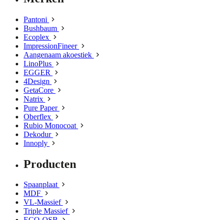
Pantoni
Bushbaum
Ecoplex
ImpressionFineer
Aangenaam akoestiek
LinoPlus
EGGER
4Design
GetaCore
Natrix
Pure Paper
Oberflex
Rubio Monocoat
Dekodur
Innoply
Producten
Spaanplaat
MDF
VL-Massief
Triple Massief
ECO-OSB