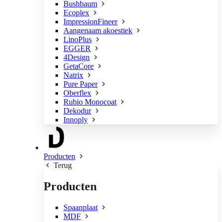
Bushbaum
Ecoplex
ImpressionFineer
Aangenaam akoestiek
LinoPlus
EGGER
4Design
GetaCore
Natrix
Pure Paper
Oberflex
Rubio Monocoat
Dekodur
Innoply
Producten
Terug
Producten
Spaanplaat
MDF