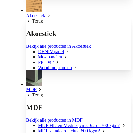
Akoestiek
Terug
Akoestiek
Bekijk alle producten in Akoestiek
DENIMpanel
Mos panelen
PET-vilt
Woodline panelen
MDF
Terug
MDF
Bekijk alle producten in MDF
MDF HD en Medite | circa 625 - 700 kg/m³
MDF standaard | circa 600 kg/m³