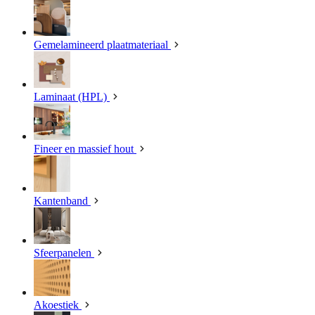
Gemelamineerd plaatmateriaal
Laminaat (HPL)
Fineer en massief hout
Kantenband
Sfeerpanelen
Akoestiek