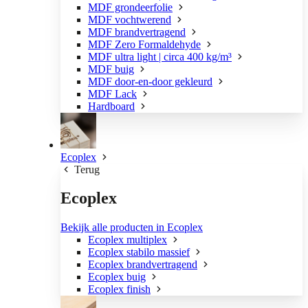
MDF grondeerfolie
MDF vochtwerend
MDF brandvertragend
MDF Zero Formaldehyde
MDF ultra light | circa 400 kg/m³
MDF buig
MDF door-en-door gekleurd
MDF Lack
Hardboard
Ecoplex
Terug
Ecoplex
Bekijk alle producten in Ecoplex
Ecoplex multiplex
Ecoplex stabilo massief
Ecoplex brandvertragend
Ecoplex buig
Ecoplex finish