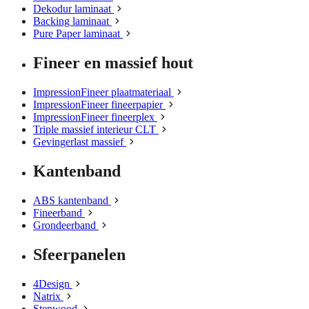
Dekodur laminaat
Backing laminaat
Pure Paper laminaat
Fineer en massief hout
ImpressionFineer plaatmateriaal
ImpressionFineer fineerpapier
ImpressionFineer fineerplex
Triple massief interieur CLT
Gevingerlast massief
Kantenband
ABS kantenband
Fineerband
Grondeerband
Sfeerpanelen
4Design
Natrix
Stepwood