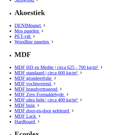
Akoestiek
DENIMpanel
Mos panelen
PET-vilt
Woodline panelen
MDF
MDF HD en Medite | circa 625 - 700 kg/m³
MDF standaard | circa 600 kg/m³
MDF grondeerfolie
MDF vochtwerend
MDF brandvertragend
MDF Zero Formaldehyde
MDF ultra light | circa 400 kg/m³
MDF buig
MDF door-en-door gekleurd
MDF Lack
Hardboard
Ecoplex