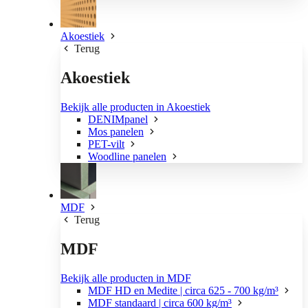
Akoestiek
Terug
Akoestiek
Bekijk alle producten in Akoestiek
DENIMpanel
Mos panelen
PET-vilt
Woodline panelen
MDF
Terug
MDF
Bekijk alle producten in MDF
MDF HD en Medite | circa 625 - 700 kg/m³
MDF standaard | circa 600 kg/m³