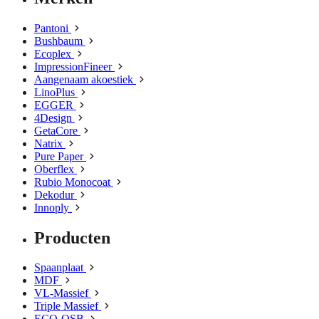
Pantoni
Bushbaum
Ecoplex
ImpressionFineer
Aangenaam akoestiek
LinoPlus
EGGER
4Design
GetaCore
Natrix
Pure Paper
Oberflex
Rubio Monocoat
Dekodur
Innoply
Producten
Spaanplaat
MDF
VL-Massief
Triple Massief
ECO-OSB