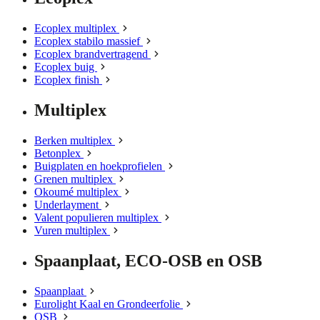
Ecoplex multiplex
Ecoplex stabilo massief
Ecoplex brandvertragend
Ecoplex buig
Ecoplex finish
Multiplex
Berken multiplex
Betonplex
Buigplaten en hoekprofielen
Grenen multiplex
Okoumé multiplex
Underlayment
Valent populieren multiplex
Vuren multiplex
Spaanplaat, ECO-OSB en OSB
Spaanplaat
Eurolight Kaal en Grondeerfolie
OSB