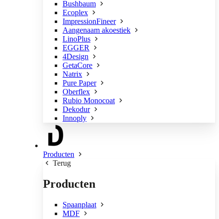
Bushbaum
Ecoplex
ImpressionFineer
Aangenaam akoestiek
LinoPlus
EGGER
4Design
GetaCore
Natrix
Pure Paper
Oberflex
Rubio Monocoat
Dekodur
Innoply
Producten
Terug
Producten
Spaanplaat
MDF