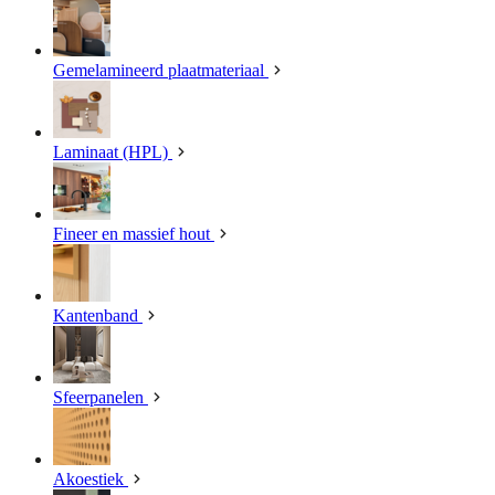
Gemelamineerd plaatmateriaal
Laminaat (HPL)
Fineer en massief hout
Kantenband
Sfeerpanelen
Akoestiek