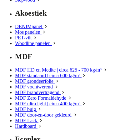
Akoestiek
DENIMpanel
Mos panelen
PET-vilt
Woodline panelen
MDF
MDF HD en Medite | circa 625 - 700 kg/m³
MDF standaard | circa 600 kg/m³
MDF grondeerfolie
MDF vochtwerend
MDF brandvertragend
MDF Zero Formaldehyde
MDF ultra light | circa 400 kg/m³
MDF buig
MDF door-en-door gekleurd
MDF Lack
Hardboard
Ecoplex