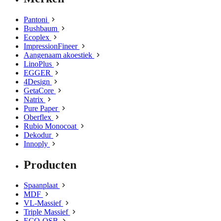
Pantoni
Bushbaum
Ecoplex
ImpressionFineer
Aangenaam akoestiek
LinoPlus
EGGER
4Design
GetaCore
Natrix
Pure Paper
Oberflex
Rubio Monocoat
Dekodur
Innoply
Producten
Spaanplaat
MDF
VL-Massief
Triple Massief
ECO-OSB