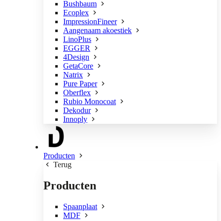
Bushbaum
Ecoplex
ImpressionFineer
Aangenaam akoestiek
LinoPlus
EGGER
4Design
GetaCore
Natrix
Pure Paper
Oberflex
Rubio Monocoat
Dekodur
Innoply
Producten
Terug
Producten
Spaanplaat
MDF