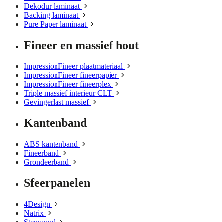
Dekodur laminaat
Backing laminaat
Pure Paper laminaat
Fineer en massief hout
ImpressionFineer plaatmateriaal
ImpressionFineer fineerpapier
ImpressionFineer fineerplex
Triple massief interieur CLT
Gevingerlast massief
Kantenband
ABS kantenband
Fineerband
Grondeerband
Sfeerpanelen
4Design
Natrix
Stepwood