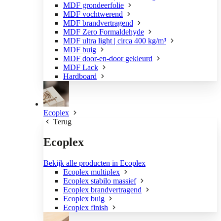
MDF grondeerfolie
MDF vochtwerend
MDF brandvertragend
MDF Zero Formaldehyde
MDF ultra light | circa 400 kg/m³
MDF buig
MDF door-en-door gekleurd
MDF Lack
Hardboard
Ecoplex
Terug
Ecoplex
Bekijk alle producten in Ecoplex
Ecoplex multiplex
Ecoplex stabilo massief
Ecoplex brandvertragend
Ecoplex buig
Ecoplex finish