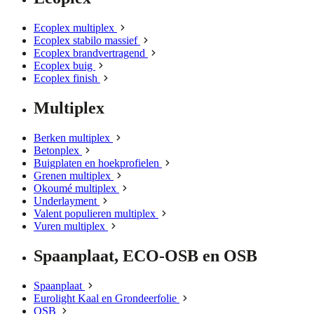
Ecoplex multiplex
Ecoplex stabilo massief
Ecoplex brandvertragend
Ecoplex buig
Ecoplex finish
Multiplex
Berken multiplex
Betonplex
Buigplaten en hoekprofielen
Grenen multiplex
Okoumé multiplex
Underlayment
Valent populieren multiplex
Vuren multiplex
Spaanplaat, ECO-OSB en OSB
Spaanplaat
Eurolight Kaal en Grondeerfolie
OSB