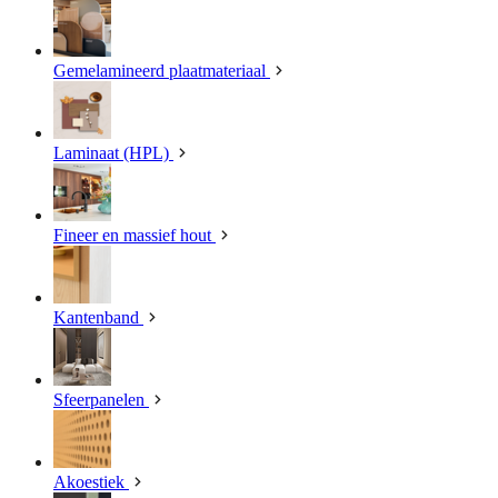
Gemelamineerd plaatmateriaal
Laminaat (HPL)
Fineer en massief hout
Kantenband
Sfeerpanelen
Akoestiek